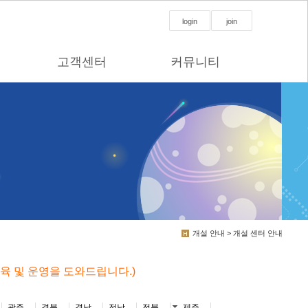
login
join
고객센터
커뮤니티
개설 안내 > 개설 센터 안내
교육 및 운영을 도와드립니다.)
광주
경북
경남
전남
전북
제주