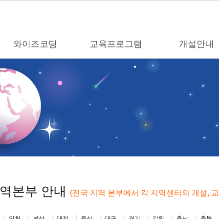
와이즈코딩
교육프로그램
개설안내
지역본부 안내
(전국 지역 본부에서 각 지역센터의 개설, 
인천
부산
대전
울산
대구
경기
강원
충남
충북